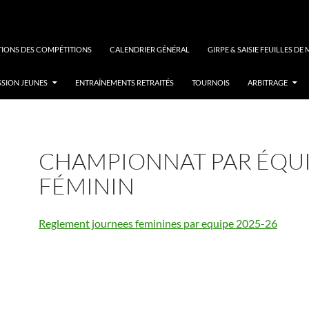
 Table
IONS DES COMPÉTITIONS
CALENDRIER GÉNÉRAL
GIRPE & SAISIE FEUILLES DE
SION JEUNES
ENTRAÎNEMENTS RETRAITÉS
TOURNOIS
ARBITRAGE
CHAMPIONNAT PAR ÉQU
FÉMININ
Reglement journees feminines par equipe 2025-26