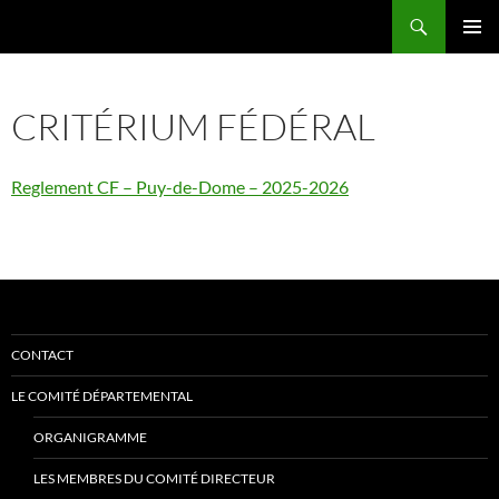
Aller
Recherche
Comité Départemental du Puy-de-Dôme de Tennis de Table
au
MENU
contenu
PRINCI
CRITÉRIUM FÉDÉRAL
Reglement CF – Puy-de-Dome – 2025-2026
CONTACT
LE COMITÉ DÉPARTEMENTAL
ORGANIGRAMME
LES MEMBRES DU COMITÉ DIRECTEUR