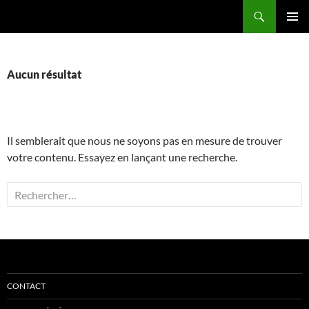
Aller
Recherche
Comité Départemental du Puy-de-Dôme de Tennis de Table
au
MENU
contenu
PRINCI
Aucun résultat
Il semblerait que nous ne soyons pas en mesure de trouver
votre contenu. Essayez en lançant une recherche.
Rechercher :
CONTACT