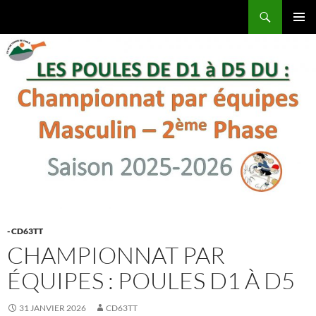
Aller
Recherche
Comité Départemental du Puy-de-Dôme de Tennis de Table
au
MENU
contenu
PRINCI
- CD63TT
CHAMPIONNAT PAR
ÉQUIPES : POULES D1 À D5
31 JANVIER 2026
CD63TT