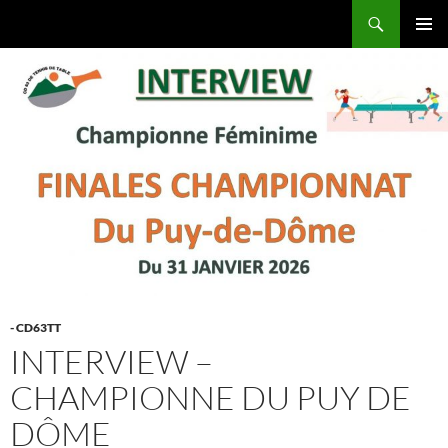
Aller
Recherche
Comité Départemental du Puy-de-Dôme de Tennis de Table
au
MENU
contenu
PRINCI
- CD63TT
INTERVIEW –
CHAMPIONNE DU PUY DE
DÔME