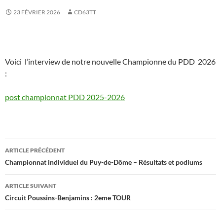
23 FÉVRIER 2026
CD63TT
Voici l’interview de notre nouvelle Championne du PDD 2026
:
post championnat PDD 2025-2026
Navigation
ARTICLE PRÉCÉDENT
des
Championnat individuel du Puy-de-Dôme – Résultats et podiums
articles
ARTICLE SUIVANT
Circuit Poussins-Benjamins : 2eme TOUR